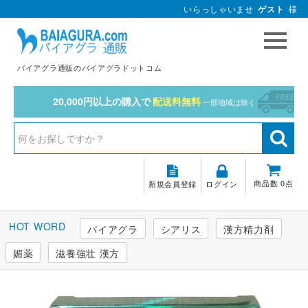
いらっしゃいませ
ゲスト
様
バイアグラ通販のバイアグラドットコム
20,000円以上の購入で
配送料無料
一部地域は除く
商品数 0点
新規会員登録
ログイン
バイアグラ
シアリス
漢方精力剤
媚薬
滋養強壮 漢方