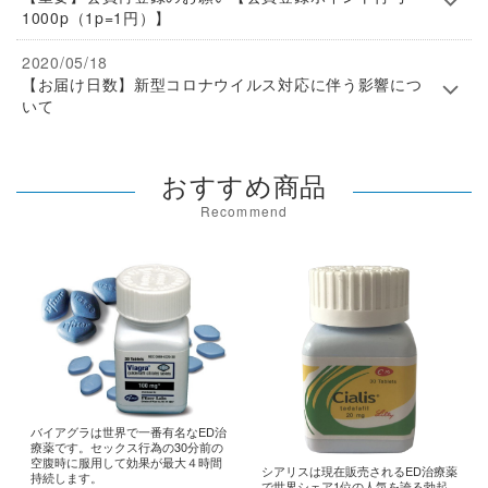
1000p（1p=1円）】
2020/05/18
【お届け日数】新型コロナウイルス対応に伴う影響につ
いて
おすすめ商品
Recommend
バイアグラは世界で一番有名なED治
療薬です。セックス行為の30分前の
空腹時に服用して効果が最大４時間
シアリスは現在販売されるED治療薬
持続します。
で世界シェア1位の人気を誇る勃起