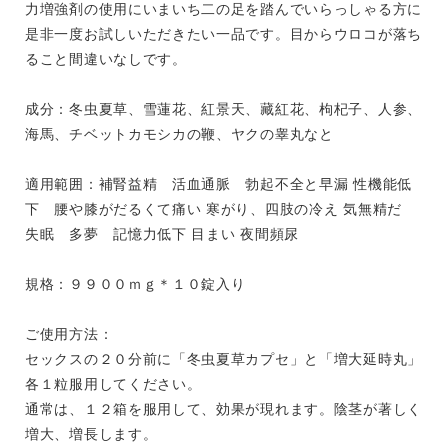
力増強剤の使用にいまいち二の足を踏んでいらっしゃる方に
是非一度お試しいただきたい一品です。目からウロコが落ち
ること間違いなしです。
成分：冬虫夏草、雪蓮花、紅景天、藏紅花、枸杞子、人参、
海馬、チベットカモシカの鞭、ヤクの睾丸なと
適用範囲：補腎益精 活血通脈 勃起不全と早漏 性機能低
下 腰や膝がだるくて痛い 寒がり、四肢の冷え 気無精だ
失眠 多夢 記憶力低下 目まい 夜間頻尿
規格：９９００ｍｇ＊１０錠入り
ご使用方法：
セックスの２０分前に「冬虫夏草カプセ」と「増大延時丸」
各１粒服用してください。
通常は、１２箱を服用して、効果が現れます。陰茎が著しく
増大、増長します。