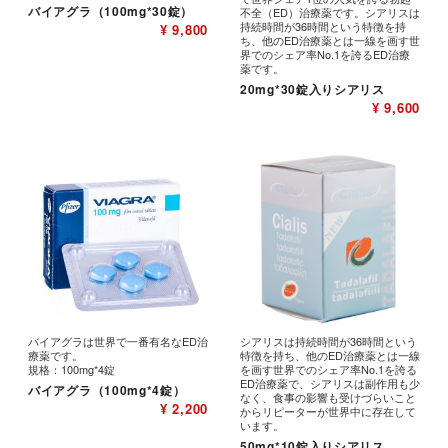
バイアグラ（100mg*30錠）
不全（ED）治療薬です。シアリスは
持続時間が36時間という特徴を持
¥ 9,800
ち、他のED治療薬とは一線を画す世
界でのシェア率No.1を誇るED治療
薬です。
20mg*30錠入りシアリス
¥ 9,600
バイアグラは世界で一番有名なED治
シアリスは持続時間が36時間という
療薬です。
特徴を持ち、他のED治療薬とは一線
規格：100mg*4錠
を画す世界でのシェア率No.1を誇る
ED治療薬で、シアリスは副作用も少
バイアグラ（100mg*4錠）
なく、食事の影響も受けづらいこと
¥ 2,200
からリピーターが世界中に存在して
います。
50mg*10錠入りシアリス