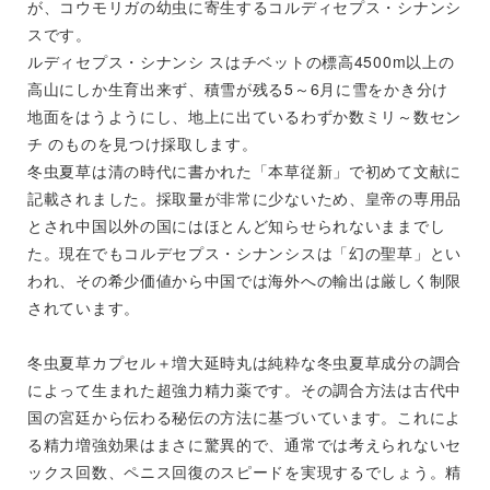
が、コウモリガの幼虫に寄生するコルディセプス・シナンシ
スです。
ルディセプス・シナンシ スはチベットの標高4500m以上の
高山にしか生育出来ず、積雪が残る5～6月に雪をかき分け
地面をはうようにし、地上に出ているわずか数ミリ～数セン
チ のものを見つけ採取します。
冬虫夏草は清の時代に書かれた「本草従新」で初めて文献に
記載されました。採取量が非常に少ないため、皇帝の専用品
とされ中国以外の国にはほとんど知らせられないままでし
た。現在でもコルデセプス・シナンシスは「幻の聖草」とい
われ、その希少価値から中国では海外への輸出は厳しく制限
されています。
冬虫夏草カプセル＋増大延時丸は純粋な冬虫夏草成分の調合
によって生まれた超強力精力薬です。その調合方法は古代中
国の宮廷から伝わる秘伝の方法に基づいています。これによ
る精力増強効果はまさに驚異的で、通常では考えられないセ
ックス回数、ペニス回復のスピードを実現するでしょう。精